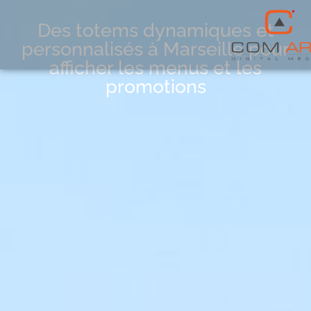
Des totems dynamiques et
personnalisés à Marseille pour
afficher les menus et les
promotions