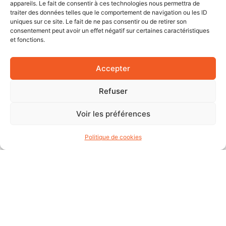
appareils. Le fait de consentir à ces technologies nous permettra de
traiter des données telles que le comportement de navigation ou les ID
uniques sur ce site. Le fait de ne pas consentir ou de retirer son
consentement peut avoir un effet négatif sur certaines caractéristiques
et fonctions.
Accepter
5 CONSEILS POUR PROLONGER LA
DURÉE DE VIE DE VOTRE ÉCRAN
Refuser
GÉANT EXTÉRIEUR FACE AUX
Voir les préférences
INTEMPÉRIES À LILLES
Politique de cookies
Protégez et prolongez la vie de votre écran
géant extérieur à Lille avec nos 5 conseils face
aux intempéries.
LIRE LA SUITE »